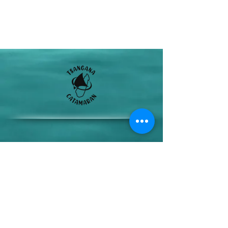
Maroala Amborovy Mahajanga 401
Madagascar
(+261)
32 56 668 54
(+261)
32 89 346 38