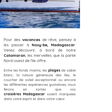
Croisières catamaran Madagascar
Pour des
vacances
de rêve, pensez à
les passer à
Nosy-be, Madagascar
.
Venez découvrir, à bord de notre
Catamaran
, les merveilles que la partie
Nord-ouest de l'ile offre.
Entre les fonds marins, les
plages
de sable
blanc, la nature généreuse des îles, le
coucher de soleil exceptionnel ou encore
les différentes expériences gustatives, nous
ferons en sortes que vos
croisières
Madagascar
soient marquées
dans votre esprit et dans votre cœur.
Location de bateau à voile Nosy be, Majunga Nosy Be bateau,
excursion en mer Nosy Be,Croisière Nosy Be Madagascar,
Tour