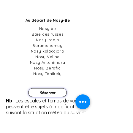
Circuit en boucle
Au départ de Nosy-Be
Nosy be
Baie des russes
Nosy Iranja
Baramahamay
Nosy kalakajoro
Nosy Valiha
Nosy Antanimora
Nosy Berafia
Nosy Tanikely
Réserver
Nb :
Les escales et temps de voyage
peuvent être sujets à modification
suivant la situation météo ou suivant
votre demande.
Pour plus de détails concernant notre
offre one way, n'hésitez pas à nous